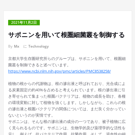
2021年11月2日
サポニンを用いて根圏細菌叢を制御する
By
Mx
に
Technology
京都大学生存圏研究所らのグループは、サポニンを用いて、根圏細
菌叢を制御できると述べています。
https://www.ncbi.nlm.nih.gov/pmc/articles/PMC8538258/
植物の根からの代謝物は、根の滲出液と呼ばれており、光合成によ
る炭素固定の約40%を占めると考えられています。根の滲出液に引
き寄せられて集まった根圏バクテリアは、植物の成長を助け、各種
の環境変動に対して植物を強くします。しかしながら、これらの根
の滲出液と根圏バクテリアの関係については、まだ良く分かってい
ないというのが実情です。
サポニンは、そんな根の滲出液の成分の一つであり、被子植物に広
く見られるものです。サポニンは、生物学的及び薬理学的な活性を
示し、例えば、抗バクテリア作用、抗菌作用、そして、溶血性や細