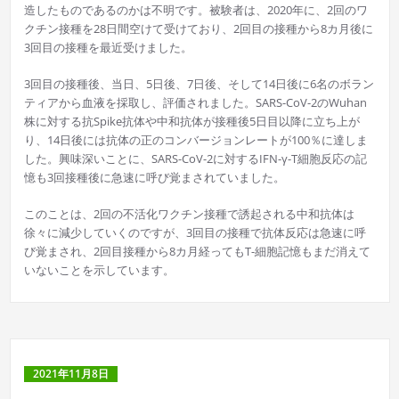
造したものであるのかは不明です。被験者は、2020年に、2回のワ
クチン接種を28日間空けて受けており、2回目の接種から8カ月後に
3回目の接種を最近受けました。
3回目の接種後、当日、5日後、7日後、そして14日後に6名のボラン
ティアから血液を採取し、評価されました。SARS-CoV-2のWuhan
株に対する抗Spike抗体や中和抗体が接種後5日目以降に立ち上が
り、14日後には抗体の正のコンバージョンレートが100％に達しま
した。興味深いことに、SARS-CoV-2に対するIFN-γ-T細胞反応の記
憶も3回接種後に急速に呼び覚まされていました。
このことは、2回の不活化ワクチン接種で誘起される中和抗体は
徐々に減少していくのですが、3回目の接種で抗体反応は急速に呼
び覚まされ、2回目接種から8カ月経ってもT-細胞記憶もまだ消えて
いないことを示しています。
2021年11月8日