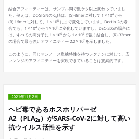
結合アフィニティーは、サンプル間で数ケタ以上変わっていまし
4
た。例えば、DC-SIGNのK
値は、(S)-8merに対して 1 × 10
から
A
8
(R)-16merに対して、1 × 10
にまで変化しています。Dectin-2の場
4
8
合でも、1 × 10
から1 × 10
に変化していますし、DEC-205の場合に
6
9
は、すべての高分子に 1 × 10
から 1 × 10
で強く結合し、(R)-32mer
9
の場合で最も強いアフィニティー 2.2 × 10
を示しました。
このように、同じマンノース単糖特性を持つレクチンに対して、広
いレンジのアフィニティーを実現できていることは驚異的です。
2021年11月2日
ヘビ毒であるホスホリパーゼ
A2（PLA
）がSARS-CoV-2に対して高い
2s
抗ウイルス活性を示す