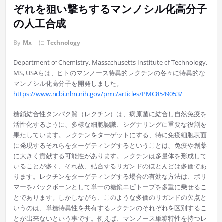
ぞれを狙い撃ちするマンノシル化高分子
の人工合成
By
Mx
に
Technology
Department of Chemistry, Massachusetts Institute of Technology,
MS, USAらは、ヒトのマンノース特異的レクチンの各々に特異的な
マンノシル化高分子を開発しました。
https://www.ncbi.nlm.nih.gov/pmc/articles/PMC8549053/
糖鎖結合性タンパク質（レクチン）は、病原菌に結合し自然免疫を
活性化するように、多様な細胞認識、シグナリングに重要な役割を
果たしています。レクチンをターゲットにする、特に免疫細胞表面
に発現するそれらをターゲティングするということは、免疫や創薬
に大きく貢献する可能性があります。レクチンは多量体を形成して
いることが多く、それ故、結合するリガンドのほとんどは多価であ
ります。レクチンをターゲティングする場合の有効な方法は、ポリ
マーをバックボーンとして単一の糖鎖エピトープを多重に乗せるこ
とであります。しかしながら、このような多価のリガンドの欠点と
いうのは、単糖特異性を共有するレクチンのそれぞれを区別するこ
とが出来ないという事です。例えば、マンノース単糖特性を持つレ