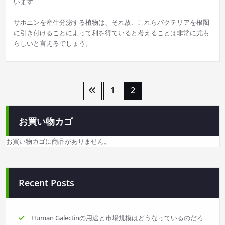
います
サポニンを産生分泌する植物は、それ故、これらバクテリアを根圏
に引き付けることによって利を得ていると考えることは非常に尤も
らしいと言えるでしょう。
投
1
2
稿
お買い物カゴ
の
お買い物カゴに商品がありません。
ペ
ー
Recent Posts
ジ
送
Human Galectinの用途と市場規模はどうなっているのだろ