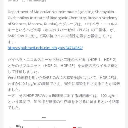
By
Mx
に
Technology
Department of Molecular Neuroimmune Signalling, Shemyakin-
Ovchinnikov Institute of Bioorganic Chemistry, Russian Academy
of Sciences, Moscow, Russiaらのグループは、バイペラ・ニコルス
キーというヘビの毒（ホスホリパーゼA2（PLA2）の二量体）が、
SARS-CoV-2に対して高い抗ウイルス活性を示すと報告していま
す。.
https://pubmed.ncbi.nlm.nih.gov/34714362/
バイペラ・ニコルスキーから得た二種のヘビ毒（HDP-1、HDP-2）
とそのサブユニット（HDP-2I、HDP-2P）を天然の抗ウイルス剤と
して評価しました。
Vero E6細胞を用いたSARS-CoV-2の感染実験において、HDP-2Pは、
わずかに0.1 µg/mlの濃度でさえ、完全に感染を押さえることが出来
ました。
一方、そのHDP-2PのVero E6細胞に対する細胞毒性は、100 μg/ml
という濃度で、51％ほど細胞の生存率を下げるに留まるという結果
でした。