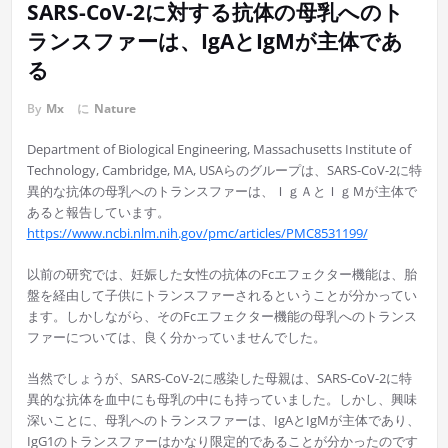
SARS-CoV-2に対する抗体の母乳へのト
ランスファーは、IgAとIgMが主体であ
る
By
Mx
に
Nature
Department of Biological Engineering, Massachusetts Institute of
Technology, Cambridge, MA, USAらのグループは、SARS-CoV-2に特
異的な抗体の母乳へのトランスファーは、ＩｇＡとＩｇＭが主体で
あると報告しています。
https://www.ncbi.nlm.nih.gov/pmc/articles/PMC8531199/
以前の研究では、妊娠した女性の抗体のFcエフェクター機能は、胎
盤を経由して子供にトランスファーされるということが分かってい
ます。しかしながら、そのFcエフェクター機能の母乳へのトランス
ファーについては、良く分かっていませんでした。
当然でしょうが、SARS-CoV-2に感染した母親は、SARS-CoV-2に特
異的な抗体を血中にも母乳の中にも持っていました。しかし、興味
深いことに、母乳へのトランスファーは、IgAとIgMが主体であり、
IgG1のトランスファーはかなり限定的であることが分かったのです