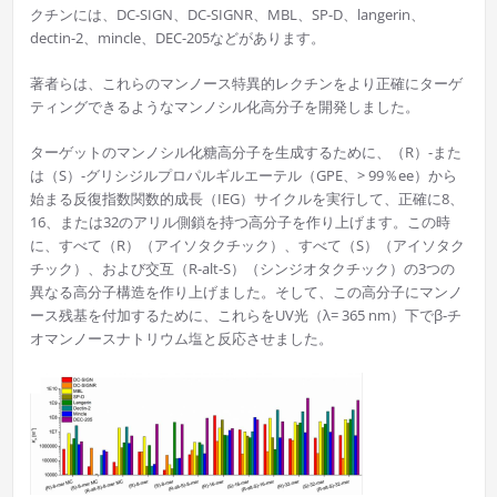
クチンには、DC-SIGN、DC-SIGNR、MBL、SP-D、langerin、
dectin-2、mincle、DEC-205などがあります。
著者らは、これらのマンノース特異的レクチンをより正確にターゲ
ティングできるようなマンノシル化高分子を開発しました。
ターゲットのマンノシル化糖高分子を生成するために、（R）-また
は（S）-グリシジルプロパルギルエーテル（GPE、> 99％ee）から
始まる反復指数関数的成長（IEG）サイクルを実行して、正確に8、
16、または32のアリル側鎖を持つ高分子を作り上げます。この時
に、すべて（R）（アイソタクチック）、すべて（S）（アイソタク
チック）、および交互（R-alt-S）（シンジオタクチック）の3つの
異なる高分子構造を作り上げました。そして、この高分子にマンノ
ース残基を付加するために、これらをUV光（λ= 365 nm）下でβ-チ
オマンノースナトリウム塩と反応させました。