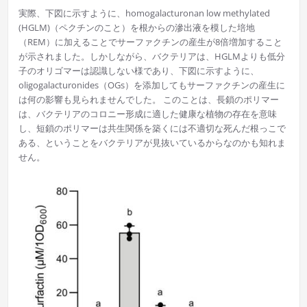
実際、下図に示すように、homogalacturonan low methylated
(HGLM)（ペクチンのこと）を根からの滲出液を模した培地
（REM）に加えることでサーファクチンの産生が8倍増加すること
が示されました。しかしながら、バクテリアは、HGLMよりも低分
子のオリゴマーは認識しない様であり、下図に示すように、
oligogalacturonides（OGs）を添加してもサーファクチンの産生に
は何の影響も見られませんでした。 このことは、長鎖のポリマー
は、バクテリアのコロニー形成に適した健康な植物の存在を意味
し、短鎖のポリマーは共生関係を築くには不適切な死んだ根っこで
ある、ということをバクテリアが見抜いているからなのかも知れま
せん。