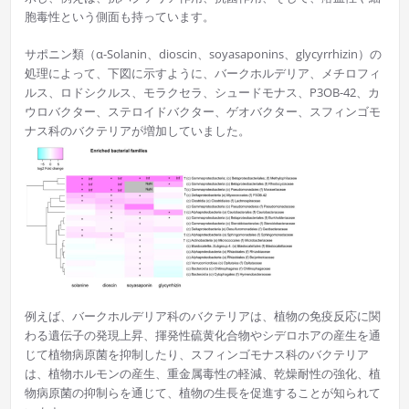
胞毒性という側面も持っています。
サポニン類（α-Solanin、dioscin、soyasaponins、glycyrrhizin）の
処理によって、下図に示すように、バークホルデリア、メチロフィ
ルス、ロドシクルス、モラクセラ、シュードモナス、P3OB-42、カ
ウロバクター、ステロイドバクター、ゲオバクター、スフィンゴモ
ナス科のバクテリアが増加していました。
例えば、バークホルデリア科のバクテリアは、植物の免疫反応に関
わる遺伝子の発現上昇、揮発性硫黄化合物やシデロホアの産生を通
じて植物病原菌を抑制したり、スフィンゴモナス科のバクテリア
は、植物ホルモンの産生、重金属毒性の軽減、乾燥耐性の強化、植
物病原菌の抑制らを通じて、植物の生長を促進することが知られて