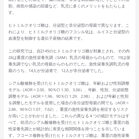
割、病気や感染の回避など、乳児に多くのメリットをもたらしま
す。
ヒトミルクオリゴ糖は、分泌型と非分泌型の母親で異なります。こ
れにより、ヒトミルクオリゴ糖のフコシル化は、ルイスと分泌型の
血液型を制御する遺伝子産物の結果です。
この研究では、合計45のヒトミルクオリゴ糖が対象とされ、その内
26は重度の急性栄養失調（SAM）乳児の母親からのもので、19は栄
養失調でない乳児の母親からのものでした。急性栄養失調乳児の母
親のうち、14人が分泌者で、12人が非分泌者でした。
シアル酸修飾を受けたヒトミルクオリゴ糖は、年齢および性別調整
モデル（AOR = 2.00、90％CI 1.30、3.06）、年齢、性別、分泌状態
調整モデル（AOR = 1.96、90％CI 1.29、2.98）、および年齢と性別
を調整したモデルを使用した場合の非分泌型母親の間でも（AOR =
2.86、90％CI 1.07、7.62）、重度の急性栄養失調を発症するリスク
が高いことがわかりました。これらの異なる４つの統計モデルはす
べて、幼児のシアル酸修飾を受けたヒトミルクオリゴ糖と重度の急
性栄養失調とが統計的に有意な相関関係を持つことを示していま
す。フコース修飾を受けたヒトミルクオリゴ糖は、重度の急性栄養