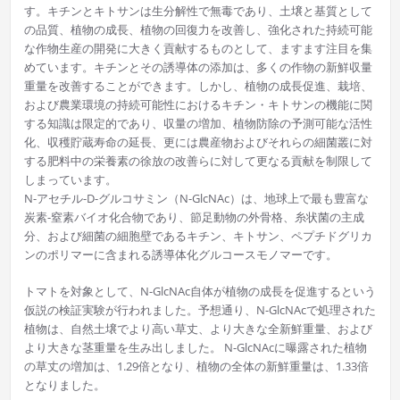
す。キチンとキトサンは生分解性で無毒であり、土壌と基質として
の品質、植物の成長、植物の回復力を改善し、強化された持続可能
な作物生産の開発に大きく貢献するものとして、ますます注目を集
めています。キチンとその誘導体の添加は、多くの作物の新鮮収量
重量を改善することができます。しかし、植物の成長促進、栽培、
および農業環境の持続可能性におけるキチン・キトサンの機能に関
する知識は限定的であり、収量の増加、植物防除の予測可能な活性
化、収穫貯蔵寿命の延長、更には農産物およびそれらの細菌叢に対
する肥料中の栄養素の徐放の改善らに対して更なる貢献を制限して
しまっています。
N-アセチル-D-グルコサミン（N-GlcNAc）は、地球上で最も豊富な
炭素-窒素バイオ化合物であり、節足動物の外骨格、糸状菌の主成
分、および細菌の細胞壁であるキチン、キトサン、ペプチドグリカ
ンのポリマーに含まれる誘導体化グルコースモノマーです。
トマトを対象として、N-GlcNAc自体が植物の成長を促進するという
仮説の検証実験が行われました。予想通り、N-GlcNAcで処理された
植物は、自然土壌でより高い草丈、より大きな全新鮮重量、および
より大きな茎重量を生み出しました。 N-GlcNAcに曝露された植物
の草丈の増加は、1.29倍となり、植物の全体の新鮮重量は、1.33倍
となりました。