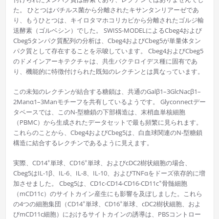
た。 ひとつはバチルス菌から分離されたキサンタンリアーゼであ
り、もうひとつは、キイロタマホコリカビから分離されたゴルジ輸
送酵素（ゴルベシン）でした。 SWISS-MODELによるCbeg4および
Cbeg5タンパク質配列の分析は、Cbeg4およびCbeg5が単量体タン
パク質として存在することを示唆しています。 Cbeg4およびCbeg5
のドメインアーキテクチャは、共生バクテロイデス種に固有であ
り、機能的に特徴付けられた既知のレクチンとは異なっています。
この未知のレクチンが結合する糖鎖は、共通のGalβ1–3GlcNacβ1–
2Manα1–3Manモチーフを共有しているようです。 Glyconnectデー
タベースでは、このN-型糖鎖の下部構造は、末梢血単核細胞
（PBMC）から生成されたデータセットで最も頻繁に見られます。
これらのことから、Cbeg4およびCbeg5は、白血球関連のN-型糖鎖
構造に結合するレクチンであるように見えます。
+
+
実際、CD14
単球、CD16
単球、およびcDC2樹状細胞の場合、
Cbeg5はIL-1β、IL-6、IL-8、IL-10、およびTNFαをドーズ依存的に増
+
加させました。 Cbeg5は、CD1c-CD14-CD16-CD11c
骨髄細胞
（mCD11c）のサイトカイン産生にも影響を及ぼしました。これら
+
+
の4つの細胞集団（CD14
単球、CD16
単球、cDC2樹状細胞、およ
びmCD11c細胞）におけるサイトカインの誘導は、PBSコントロー