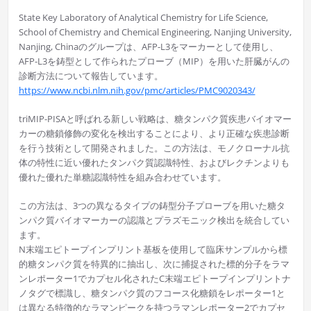
State Key Laboratory of Analytical Chemistry for Life Science,
School of Chemistry and Chemical Engineering, Nanjing University,
Nanjing, Chinaのグループは、AFP-L3をマーカーとして使用し、
AFP-L3を鋳型として作られたプローブ（MIP）を用いた肝臓がんの
診断方法について報告しています。
https://www.ncbi.nlm.nih.gov/pmc/articles/PMC9020343/
triMIP-PISAと呼ばれる新しい戦略は、糖タンパク質疾患バイオマー
カーの糖鎖修飾の変化を検出することにより、より正確な疾患診断
を行う技術として開発されました。この方法は、モノクローナル抗
体の特性に近い優れたタンパク質認識特性、およびレクチンよりも
優れた優れた単糖認識特性を組み合わせています。
この方法は、3つの異なるタイプの鋳型分子プローブを用いた糖タ
ンパク質バイオマーカーの認識とプラズモニック検出を統合してい
ます。
N末端エピトープインプリント基板を使用して臨床サンプルから標
的糖タンパク質を特異的に抽出し、次に捕捉された標的分子をラマ
ンレポーター1でカプセル化されたC末端エピトープインプリントナ
ノタグで標識し、糖タンパク質のフコース化糖鎖をレポーター1と
は異なる特徴的なラマンピークを持つラマンレポーター2でカプセ