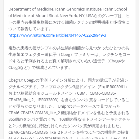
Department of Medicine, Icahn Genomics Institute, Icahn School
of Medicine at Mount Sinai, New York, NY, USAらのグループは、ヒ
トの腸内共生微生物叢における細菌レクチンの解明機能と多様性に
ついて報告しています。
https://www.nature.com/articles/s41467-022-29949-3
複数の患者の便サンプルの共生腸内細菌から見つかったひとつの共
生細菌エフェクター遺伝子（Cbeg）ファミリーは、レクチンをコー
ドすると予測されるまだ良く解明されていない遺伝子（Cbeg4や
Cbeg5など）で構成されています。
Cbeg4とCbeg5の予測ドメイン分析により、両方の遺伝子が分泌シ
グナルペプチド、フィブロネクチン3型ドメイン（Fn; IPR003961）
および糖鎖結合モジュールドメイン（CBM、CBM6-CBM35-
CBM36_like_2、IPR033803）を含むタンパク質をコードしているこ
とが明らかになりました。 Uniprotデータベースで見つかった
CBM6-CBM35-CBM36_like_2 糖鎖結合ドメインを含むと予測される
865個のタンパク質のうち、108個の異なるドメインアーキテクチャ
と2つの機能的に特徴付けられたタンパク質が特定されました。
CBM6-CBM35-CBM36_like_2ドメインを持つふたつの機能的に特徴
付けられたタンパク質は酵素であり、レクチンではありませんでし