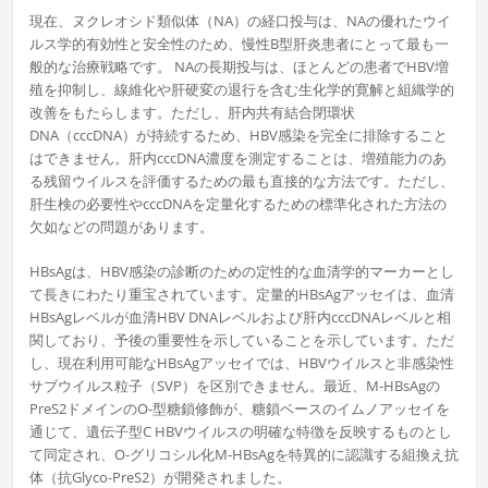
現在、ヌクレオシド類似体（NA）の経口投与は、NAの優れたウイ
ルス学的有効性と安全性のため、慢性B型肝炎患者にとって最も一
般的な治療戦略です。 NAの長期投与は、ほとんどの患者でHBV増
殖を抑制し、線維化や肝硬変の退行を含む生化学的寛解と組織学的
改善をもたらします。ただし、肝内共有結合閉環状
DNA（cccDNA）が持続するため、HBV感染を完全に排除すること
はできません。肝内cccDNA濃度を測定することは、増殖能力のあ
る残留ウイルスを評価するための最も直接的な方法です。ただし、
肝生検の必要性やcccDNAを定量化するための標準化された方法の
欠如などの問題があります。
HBsAgは、HBV感染の診断のための定性的な血清学的マーカーとし
て長きにわたり重宝されています。定量的HBsAgアッセイは、血清
HBsAgレベルが血清HBV DNAレベルおよび肝内cccDNAレベルと相
関しており、予後の重要性を示していることを示しています。ただ
し、現在利用可能なHBsAgアッセイでは、HBVウイルスと非感染性
サブウイルス粒子（SVP）を区別できません。最近、M-HBsAgの
PreS2ドメインのO-型糖鎖修飾が、糖鎖ベースのイムノアッセイを
通じて、遺伝子型C HBVウイルスの明確な特徴を反映するものとし
て同定され、O-グリコシル化M-HBsAgを特異的に認識する組換え抗
体（抗Glyco-PreS2）が開発されました。