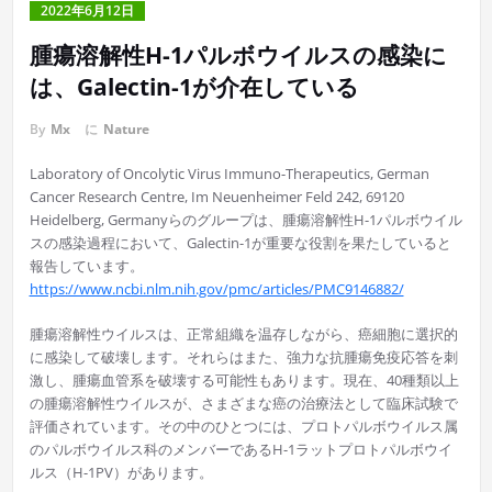
2022年6月12日
腫瘍溶解性H-1パルボウイルスの感染に
は、Galectin-1が介在している
By
Mx
に
Nature
Laboratory of Oncolytic Virus Immuno-Therapeutics, German
Cancer Research Centre, Im Neuenheimer Feld 242, 69120
Heidelberg, Germanyらのグループは、腫瘍溶解性H-1パルボウイル
スの感染過程において、Galectin-1が重要な役割を果たしていると
報告しています。
https://www.ncbi.nlm.nih.gov/pmc/articles/PMC9146882/
腫瘍溶解性ウイルスは、正常組織を温存しながら、癌細胞に選択的
に感染して破壊します。それらはまた、強力な抗腫瘍免疫応答を刺
激し、腫瘍血管系を破壊する可能性もあります。現在、40種類以上
の腫瘍溶解性ウイルスが、さまざまな癌の治療法として臨床試験で
評価されています。その中のひとつには、プロトパルボウイルス属
のパルボウイルス科のメンバーであるH-1ラットプロトパルボウイ
ルス（H-1PV）があります。