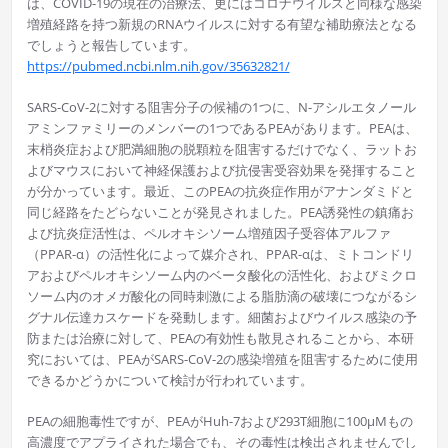
は、COVID-19の現在の治療法、更にはコロナウイルスと同様な感染
増殖経路を持つ新規のRNAウイルスに対する有望な補助療法となる
でしょうと報告しています。
https://pubmed.ncbi.nlm.nih.gov/35632821/
SARS-CoV-2に対する阻害分子の候補の1つに、N-アシルエタノール
アミンファミリーのメンバーの1つであるPEAがあります。PEAは、
末梢炎症および肥満細胞の脱顆粒を阻害するだけでなく、ラットお
よびマウスにおいて神経保護および抗侵害受容効果を発揮すること
が分かっています。最近、このPEAの抗炎症作用がアナンダミドと
同じ経路をたどらないことが発見されました。PEA誘発性の鎮痛お
よび抗炎症活性は、ペルオキシソーム増殖因子受容体アルファ
（PPAR-α）の活性化によって媒介され、PPAR-αは、ミトコンドリ
アおよびペルオキシソーム内のベータ酸化の活性化、およびミクロ
ソーム内のオメガ酸化の同時刺激による脂肪滴の破壊につながるシ
グナル伝達カスケードを発動します。細菌およびウイルス感染の予
防または治療に対して、PEAの有効性も散見されることから、本研
究においては、PEAがSARS-CoV-2の感染増殖を阻害するために使用
できるかどうかについて検討が行われています。
PEAの細胞毒性ですが、PEAがHuh-7および293T細胞に100μMもの
高濃度でアプライされた場合でも、その毒性は検出されませんでし