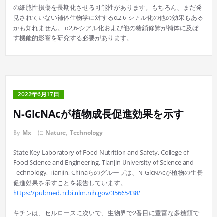
の細胞性損傷を長期化させる可能性があります。もちろん、まだ発
見されていない補体生物学に対するα2,6-シアル化の他の効果もある
かも知れません。 α2,6-シアル化および他の糖鎖修飾が補体に及ぼ
す機能的影響を研究する必要があります。
2022年6月17日
N-GlcNAcが植物成長促進効果を示す
By
Mx
に
Nature
,
Technology
State Key Laboratory of Food Nutrition and Safety, College of
Food Science and Engineering, Tianjin University of Science and
Technology, Tianjin, Chinaらのグループは、N-GlcNAcが植物の生長
促進効果を示すことを報告しています。
https://pubmed.ncbi.nlm.nih.gov/35665438/
キチンは、セルロースに次いで、生物界で2番目に豊富な多糖類で