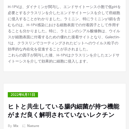
H-1PVは、ダイナミンが関与し、エンドサイトーシス小胞で低pHを
必要とするクラスリンを介したエンドサイトーシスを介して癌細胞
に侵入することがわかりました。ラミニン、特にラミニンγ1鎖を含
むものは、H-1PV感染における細胞表面での付着因子として作用す
ることも分かりました。特に、ラミニンのシアル酸修飾は、ウイル
スが細胞表面に付着するための優れた接着サイトとなり、Galectin-
1は、クラスリンでコーティングされたピットへのウイルス粒子の
効率的な内在化を促進することが示されました。
これらの因子が関与した後、H-1PVはクラスリンを介したエンドサ
イトーシスを介して効果的に細胞に侵入します。
2022年6月11日
ヒトと共生している腸内細菌が持つ機能
がまだ良く解明されていないレクチン
By
Mx
に
Nature