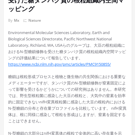
受けた糖タンパク質の根粒組織内空間マ
ッピング
By
Mx
に
Nature
Environmental Molecular Sciences Laboratory, Earth and
Biological Sciences Directorate, Pacific Northwest National
Laboratory, Richland, WA, USAらのグループは、大豆の根粒組織に
おけるN-型糖鎖修飾を受けた糖タンパク質の根粒組織内空間マッピ
ングの評価結果について報告しています。
https://www.ncbi.nlm.nih.gov/pmc/articles/PMC9150855/
糖鎖は根粒形成プロセスと植物と微生物の共生関係における重要な
メディエーターですが、タンパク質のN-型糖鎖修飾が窒素固定によ
って影響を受けるかどうかについての研究例はありません。本研究
では、野生型根粒菌に感染した大豆の根粒と、大気中の窒素を効率
的に固定できないnifH変異根粒菌に感染した大豆の根粒内における
N-型糖鎖の分布と存在量プロファイルを比較しています。 nifH変異
体は、根に同様に感染して根粒を形成はしますが、窒素を固定する
ことはできません。
N-型糖鎖の大部分はnifH変異体の根粒で全体的に高い存在量を示