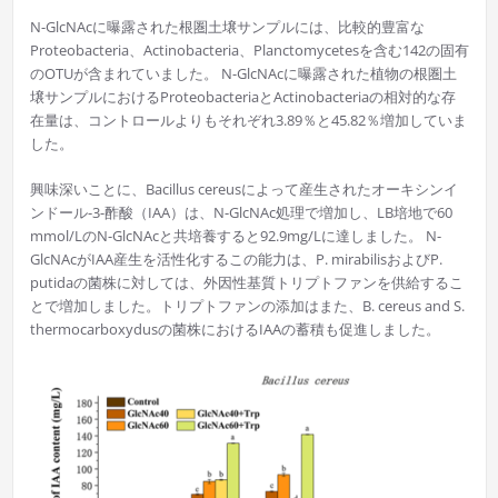
N-GlcNAcに曝露された根圏土壌サンプルには、比較的豊富な
Proteobacteria、Actinobacteria、Planctomycetesを含む142の固有
のOTUが含まれていました。 N-GlcNAcに曝露された植物の根圏土
壌サンプルにおけるProteobacteriaとActinobacteriaの相対的な存
在量は、コントロールよりもそれぞれ3.89％と45.82％増加していま
した。
興味深いことに、Bacillus cereusによって産生されたオーキシンイ
ンドール-3-酢酸（IAA）は、N-GlcNAc処理で増加し、LB培地で60
mmol/LのN-GlcNAcと共培養すると92.9mg/Lに達しました。 N-
GlcNAcがIAA産生を活性化するこの能力は、P. mirabilisおよびP.
putidaの菌株に対しては、外因性基質トリプトファンを供給するこ
とで増加しました。トリプトファンの添加はまた、B. cereus and S.
thermocarboxydusの菌株におけるIAAの蓄積も促進しました。