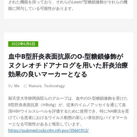
a
された機能を持っており、それらのLewis
型糖鎖修飾がそれらの機
能に関与している可能性があります。
2022年6月6日
血中B型肝炎表面抗原のO-型糖鎖修飾が
ヌクレオチドアナログを用いた肝炎治療
効果の良いマーカーとなる
By
Mx
に
Nature
,
Technology
順天堂大学静岡病院らのグループは、血中のO-型糖鎖修飾を受けた
B型肝炎表面抗原（HBsAg）が、従来のイムノアッセイを通じて血
清HBVウイルスレベルを評価するために使用でき、特にNA療法を受
けている患者におけるウイルス動態の新しい潜在的なバイオマーカ
ーとなる可能性があると報告しています。
https://pubmed.ncbi.nlm.nih.gov/35641912/