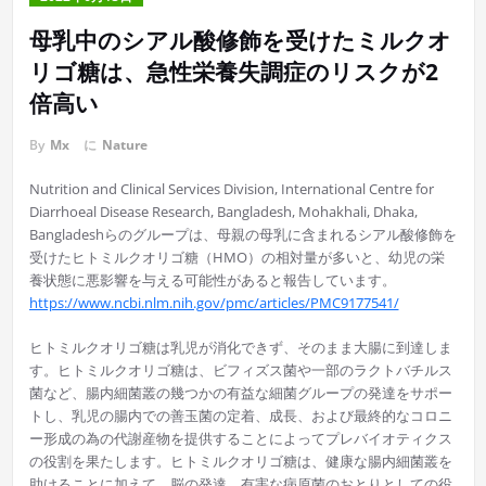
母乳中のシアル酸修飾を受けたミルクオ
リゴ糖は、急性栄養失調症のリスクが2
倍高い
By
Mx
に
Nature
Nutrition and Clinical Services Division, International Centre for
Diarrhoeal Disease Research, Bangladesh, Mohakhali, Dhaka,
Bangladeshらのグループは、母親の母乳に含まれるシアル酸修飾を
受けたヒトミルクオリゴ糖（HMO）の相対量が多いと、幼児の栄
養状態に悪影響を与える可能性があると報告しています。
https://www.ncbi.nlm.nih.gov/pmc/articles/PMC9177541/
ヒトミルクオリゴ糖は乳児が消化できず、そのまま大腸に到達しま
す。ヒトミルクオリゴ糖は、ビフィズス菌や一部のラクトバチルス
菌など、腸内細菌叢の幾つかの有益な細菌グループの発達をサポー
トし、乳児の腸内での善玉菌の定着、成長、および最終的なコロニ
ー形成の為の代謝産物を提供することによってプレバイオティクス
の役割を果たします。ヒトミルクオリゴ糖は、健康な腸内細菌叢を
助けることに加えて、脳の発達、有害な病原菌のおとりとしての役