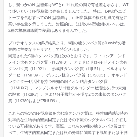
し、幾つかのN-型糖鎖はWTとnifH-根粒の間で有意差を示さず、WT
a
で多いというN-型糖鎖は存在しませんでした。 特に、Lewis
-エピ
トープを含むすべてのN-型糖鎖は、nifH変異体の根粒組織で有意に
高い存在量を示しました。対照的に、短鎖のN-型糖鎖のレベルは、
2種の根粒組織間で差異はありませんでした。
a
プロテオミクスの解析結果より、9種の糖タンパク質がLewis
の潜
在的に主要なキャリアとして特定されました。
同定された9種のタンパク質は次のとおりです。フィコシアニンド
メイン含有タンパク質（I1LWP0）、アミドヒドロ-relドメイン含有
タンパク質（I1L921）、形成性タンパク質（I1JL51）、ペルオキシ
ダーゼ（I1MP39）、ゲルミン様タンパク質（C7S8D5）、オキシド
レダクターゼ活性を持つ未知の銅イオン結合タンパク質
（I1MUX7）、マンノシルオリゴ糖グルコシダーゼ活性を持つ未知
の酵素（I1K3K7）、および分子機能が不明な2つの未知のタンパク
質（I1K380およびC5HU39）。
これらの特定のN-型糖鎖を含む糖タンパク質は、根粒細菌感染時の
効率的な生物学的窒素固定またはその下流のシグナルパスに介在し
ている可能性があります。実際、これらの9種の糖タンパク質はす
べて、生物学的窒素固定または根の発達に関連する既知または予測