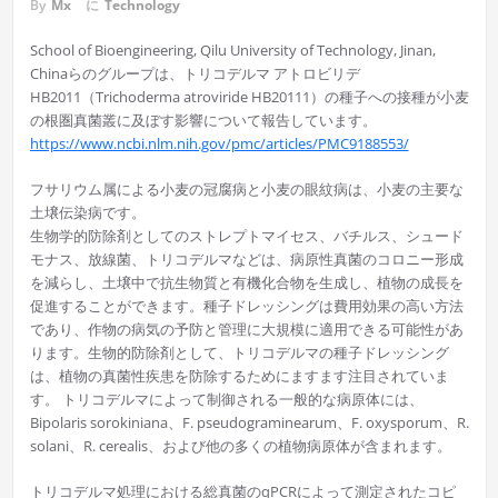
By
Mx
に
Technology
School of Bioengineering, Qilu University of Technology, Jinan,
Chinaらのグループは、トリコデルマ アトロビリデ
HB2011（Trichoderma atroviride HB20111）の種子への接種が小麦
の根圏真菌叢に及ぼす影響について報告しています。
https://www.ncbi.nlm.nih.gov/pmc/articles/PMC9188553/
フサリウム属による小麦の冠腐病と小麦の眼紋病は、小麦の主要な
土壌伝染病です。
生物学的防除剤としてのストレプトマイセス、バチルス、シュード
モナス、放線菌、トリコデルマなどは、病原性真菌のコロニー形成
を減らし、土壌中で抗生物質と有機化合物を生成し、植物の成長を
促進することができます。種子ドレッシングは費用効果の高い方法
であり、作物の病気の予防と管理に大規模に適用できる可能性があ
ります。生物的防除剤として、トリコデルマの種子ドレッシング
は、植物の真菌性疾患を防除するためにますます注目されていま
す。 トリコデルマによって制御される一般的な病原体には、
Bipolaris sorokiniana、F. pseudograminearum、F. oxysporum、R.
solani、R. cerealis、および他の多くの植物病原体が含まれます。
トリコデルマ処理における総真菌のqPCRによって測定されたコピ