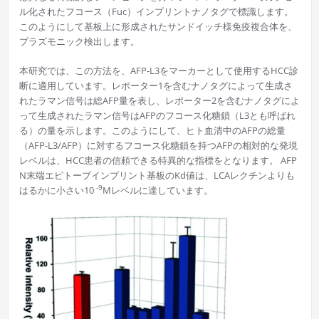
ル化されたフコース（Fuc）インプリントナノタグで標識します。
このようにして基板上に形成されたサンドイッチ様免疫複合体を、
プラズモニック検出します。
本研究では、この方法を、AFP-L3をマーカーとして使用するHCC診
断に適用しています。レポーター1を含むナノタグによって生成さ
れたラマン信号は総AFP量を表し、レポーター2を含むナノタグによ
って生成されたラマン信号はAFPのフコース化糖鎖（L3とも呼ばれ
る）の量を示します。このようにして、ヒト血清中のAFPの総量
（AFP-L3/AFP）に対するフコース化糖鎖を持つAFPの相対的な発現
レベルは、HCC患者の信頼できる特異的な指標をとなります。 AFP
N末端エピトープインプリント基板のKd値は、LCAレクチンよりも
-9
はるかに小さい10
Mレベルに達しています。