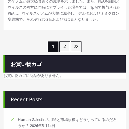
スゲノムが最大65％近くの減少を示しました。また、PEAを細胞と
ウイルスの両方に同時にアプライした場合では、1μMで投与された
PEAは、ウイルスゲノムが大幅に減少し、デルタおよびオミクロン
変異株で、それぞれ75.3％および72.5％となりました。
投
1
2
稿
お買い物カゴ
の
お買い物カゴに商品がありません。
ペ
ー
Recent Posts
ジ
送
Human Galectinの用途と市場規模はどうなっているのだろ
うか？
2026年5月14日