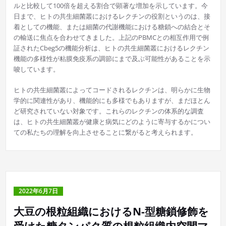
ルと比較して100倍を超える割合で顕著な増加を示しています。今
日まで、ヒトの共生細菌叢におけるレクチンの役割というのは、接
着としての機能、または細菌の代謝機能における糖鎖への結合とそ
の輸送に焦点を合わせてきました。上記のPBMCとの相互作用で例
証されたCbeg5の機能分析は、ヒトの共生細菌叢におけるレクチン
機能の多様性が粘膜免疫系の調節にまで及ぶ可能性があることを示
唆しています。
ヒトの共生細菌叢によってコードされるレクチンは、明らかに生物
学的に関連性があり、機能的にも多様でもありますが、まだほとん
ど研究されていない対象です。これらのレクチンの体系的な調査
は、ヒトの共生細菌叢が健康と病気にどのように寄与するかについ
ての私たちの理解を向上させることに繋がると考えられます。
2022年6月7日
大豆の根粒組織におけるN-型糖鎖修飾を