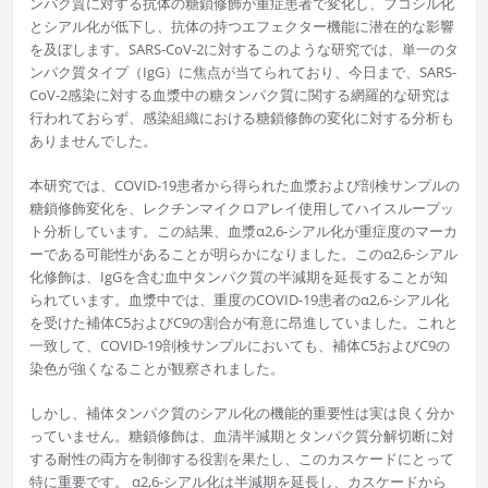
ンパク質に対する抗体の糖鎖修飾が重症患者で変化し、フコシル化
とシアル化が低下し、抗体の持つエフェクター機能に潜在的な影響
を及ぼします。SARS-CoV-2に対するこのような研究では、単一のタ
ンパク質タイプ（IgG）に焦点が当てられており、今日まで、SARS-
CoV-2感染に対する血漿中の糖タンパク質に関する網羅的な研究は
行われておらず、感染組織における糖鎖修飾の変化に対する分析も
ありませんでした。
本研究では、COVID-19患者から得られた血漿および剖検サンプルの
糖鎖修飾変化を、レクチンマイクロアレイ使用してハイスループッ
ト分析しています。この結果、血漿α2,6-シアル化が重症度のマーカ
ーである可能性があることが明らかになりました。このα2,6-シアル
化修飾は、IgGを含む血中タンパク質の半減期を延長することが知
られています。血漿中では、重度のCOVID-19患者のα2,6-シアル化
を受けた補体C5およびC9の割合が有意に昂進していました。これと
一致して、COVID-19剖検サンプルにおいても、補体C5およびC9の
染色が強くなることが観察されました。
しかし、補体タンパク質のシアル化の機能的重要性は実は良く分か
っていません。糖鎖修飾は、血清半減期とタンパク質分解切断に対
する耐性の両方を制御する役割を果たし、このカスケードにとって
特に重要です。 α2,6-シアル化は半減期を延長し、カスケードから