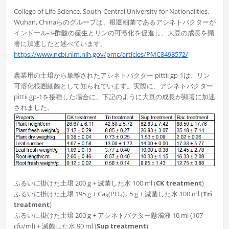
College of Life Science, South-Central University for Nationalities,
Wuhan, Chinaらのグループは、根圏細菌であるアシネトバクターが
インドール-3-酢酸の産生とリンの可溶化を促進し、大豆の成長を顕
著に加速したと述べています。
https://www.ncbi.nlm.nih.gov/pmc/articles/PMC8498572/
農業用の土壌から単離されたアシネトバクター pittii gp-1は、リン
可溶化根圏細菌として知られています。実際に、アシネトバクター
pittii gp-1を接種した場合に、下記のように大豆の成長が顕著に加速
されました。
ふるいに掛けた土壌 200 g + 滅菌した水 100 ml (
CK treatment
)
ふるいに掛けた土壌 195 g + Ca
(PO
)
5 g + 滅菌した水 100 ml (
Tri
3
4
2
treatment
)
ふるいに掛けた土壌 200 g + アシネトバクター懸濁液 10 ml (107
cfu/ml) + 滅菌した水 90 ml (
Sup treatment
)