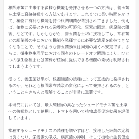
根圏細菌に由来する多様な機能を発揮させる一つの方法は、善玉菌
を土壌に直接接種する方法であります。これまでに長い時間をかけ
て、植物に有利な機能を持つ根圏細菌が選別されてきました、例え
ば、植物に必要とされる栄養素の可溶化、窒素の固定、病原菌の阻
害、などです。しかしながら、善玉菌を土壌に接種しても、常在菌
との細菌叢の中において機能を発揮するに必要な濃度を維持できな
くなることで、そのような善玉菌効果は周知の如く不安定です。さ
らに、微生物生理学における固有のトレードオフ問題により、ひと
つの微生物種または菌株が植物に提供できる機能の発現は制限され
てしまうようです。
従って、善玉菌効果が、根圏細菌の接種によって直接的に発揮され
るのか、それとも根圏常在菌叢の変化によって発揮されるのか、と
いうことをきちんと理解することが非常に重要です。
本研究においては、最大8種類の異なったシュードモナス菌を土壌
への接種株として使用し、トマトを用いて植物成長促進効果を評価
しています。
接種するシュードモナスの菌種を増やすほど、接種した細菌の定着
は良くなり、栄養素の吸収、病原菌の抑制、そして植物の生長促進