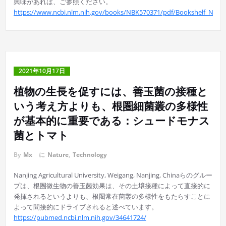
興味があれば、ご参照ください。
https://www.ncbi.nlm.nih.gov/books/NBK570371/pdf/Bookshelf_NBK5
2021年10月17日
植物の生長を促すには、善玉菌の接種と
いう考え方よりも、根圏細菌叢の多様性
が基本的に重要である：シュードモナス
菌とトマト
By
Mx
に
Nature
,
Technology
Nanjing Agricultural University, Weigang, Nanjing, Chinaらのグルー
プは、根圏微生物の善玉菌効果は、その土壌接種によって直接的に
発揮されるというよりも、根圏常在菌叢の多様性をもたらすことに
よって間接的にドライブされると述べています。
https://pubmed.ncbi.nlm.nih.gov/34641724/