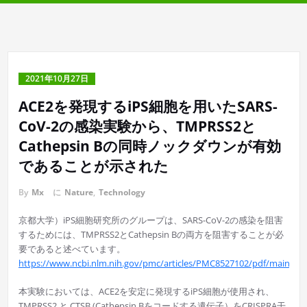
2021年10月27日
ACE2を発現するiPS細胞を用いたSARS-
CoV-2の感染実験から、TMPRSS2と
Cathepsin Bの同時ノックダウンが有効
であることが示された
By
Mx
に
Nature
,
Technology
京都大学）iPS細胞研究所のグループは、SARS-CoV-2の感染を阻害
するためには、TMPRSS2とCathepsin Bの両方を阻害することが必
要であると述べています。
https://www.ncbi.nlm.nih.gov/pmc/articles/PMC8527102/pdf/main.pdf
本実験においては、ACE2を安定に発現するiPS細胞が使用され、
TMPRSS2 と CTSB (Cathepsin Bをコードする遺伝子）をCRISPRA干