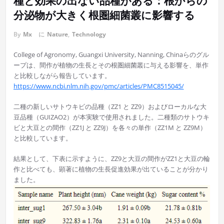
種と効果の出ない品種がある：根からの
分泌物が大きく根圏細菌叢に影響する
By
Mx
に
Nature
,
Technology
College of Agronomy, Guangxi University, Nanning, Chinaらのグル
ープは、間作が植物の生長とその根圏細菌叢に与える影響を、単作
と比較しながら報告しています。
https://www.ncbi.nlm.nih.gov/pmc/articles/PMC8515045/
二種の新しいサトウキビの品種（ZZ1 と ZZ9）およびローカルな大
豆品種（GUIZAO2）が本実験で使用されました。二種類のサトウキ
ビと大豆との間作（ZZ1J と ZZ9J）を各々の単作（ZZ1M と ZZ9M）
と比較しています。
結果として、下表に示すように、ZZ9と大豆の間作がZZ1と大豆の輪
作と比べても、顕著に植物の生長促進効果が出ていることが分かり
ました。