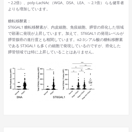
~ 2.2倍）、poly-LacNAc （WGA、DSA、LEA、∼ 2.1倍） らも健常者
よりも増加しています。
糖転移酵素：
ST6GAL1 糖転移酵素が、内皮細胞、免疫細胞、膵管の癌化した領域
で顕著に発現が上昇しています。加えて、ST6GAL1 の発現レベルが
膵管腺癌の進行度とも相関しています。α2-3シアル酸の糖転移酵素
である ST3GAL1 も多くの細胞で発現しているのですが、癌化した
膵管領域では特に上昇していることはありません。