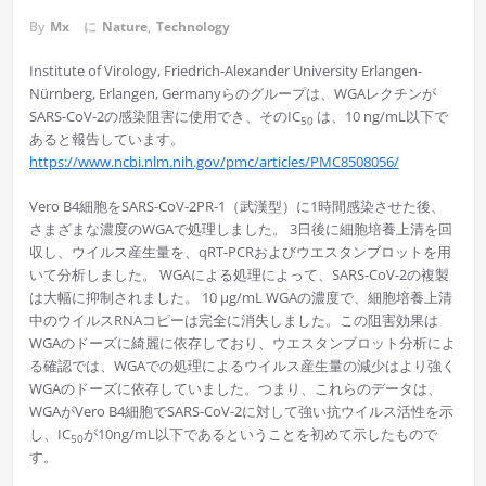
By
Mx
に
Nature
,
Technology
Institute of Virology, Friedrich-Alexander University Erlangen-
Nürnberg, Erlangen, Germanyらのグループは、WGAレクチンが
SARS-CoV-2の感染阻害に使用でき、そのIC
は、10 ng/mL以下で
50
あると報告しています。
https://www.ncbi.nlm.nih.gov/pmc/articles/PMC8508056/
Vero B4細胞をSARS-CoV-2PR-1（武漢型）に1時間感染させた後、
さまざまな濃度のWGAで処理しました。 3日後に細胞培養上清を回
収し、ウイルス産生量を、qRT-PCRおよびウエスタンブロットを用
いて分析しました。 WGAによる処理によって、SARS-CoV-2の複製
は大幅に抑制されました。 10 µg/mL WGAの濃度で、細胞培養上清
中のウイルスRNAコピーは完全に消失しました。この阻害効果は
WGAのドーズに綺麗に依存しており、ウエスタンブロット分析によ
る確認では、WGAでの処理によるウイルス産生量の減少はより強く
WGAのドーズに依存していました。つまり、これらのデータは、
WGAがVero B4細胞でSARS-CoV-2に対して強い抗ウイルス活性を示
し、IC
が10ng/mL以下であるということを初めて示したもので
50
す。