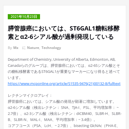
2021年10月23日
膵管腺癌においては、ST6GAL1糖転移酵
素とα2-6シアル酸が過剰発現している
By
Mx
に
Nature
,
Technology
Department of Chemistry, University of Alberta, Edmonton, AB,
Canadaらのグループは、膵管腺癌においては、α2-6Sシアル酸とそ
の糖転移酵素であるST6GAL1が重要なマーカーになり得ると述べて
います。
https://www.mcponline.org/article/S1535-9476(21)00132-8/fulltext
レクチンマイクロアレイ：
膵管腺癌においては、シアル酸の発現が顕著に増加しています。
α2-6シアル酸（検出レクチン： SNA、TJA-I、PSL、平均増加率： ~
2.7倍）、α2-3シアル酸（検出レクチン：diCBM40、SLBR-H、SLBR-
B、SLBR-N、MAL-I、MAA、平均増加率：~ 3.4倍）。
コアフコース（PSA、LcH、~ 2.7倍）、bisecting GlcNAc（PHA-E、