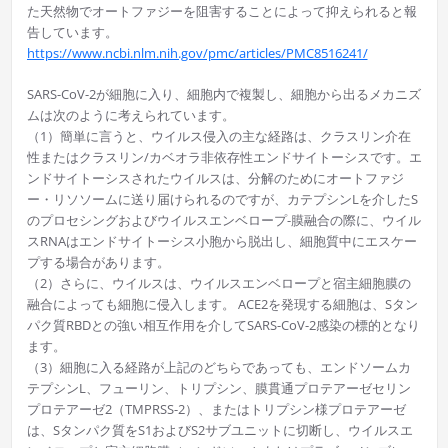
た天然物でオートファジーを阻害することによって抑えられると報
告しています。
https://www.ncbi.nlm.nih.gov/pmc/articles/PMC8516241/
SARS-CoV-2が細胞に入り、細胞内で複製し、細胞から出るメカニズ
ムは次のように考えられています。
（1）簡単に言うと、ウイルス侵入の主な経路は、クラスリン介在
性またはクラスリン/カベオラ非依存性エンドサイトーシスです。エ
ンドサイトーシスされたウイルスは、分解のためにオートファジ
ー・リソソームに送り届けられるのですが、カテプシンLを介したS
のプロセシングおよびウイルスエンベロープ-膜融合の際に、ウイル
スRNAはエンドサイトーシス小胞から脱出し、細胞質中にエスケー
プする場合があります。
（2）さらに、ウイルスは、ウイルスエンベロープと宿主細胞膜の
融合によっても細胞に侵入します。 ACE2を発現する細胞は、Sタン
パク質RBDとの強い相互作用を介してSARS-CoV-2感染の標的となり
ます。
（3）細胞に入る経路が上記のどちらであっても、エンドソームカ
テプシンL、フューリン、トリプシン、膜貫通プロテアーゼセリン
プロテアーゼ2（TMPRSS-2）、またはトリプシン様プロテアーゼ
は、Sタンパク質をS1およびS2サブユニットに切断し、ウイルスエ