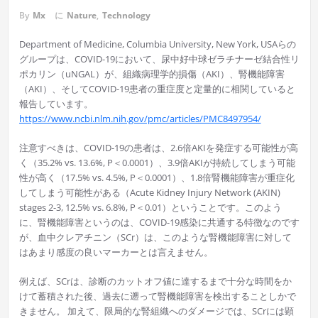
By
Mx
に
Nature
,
Technology
Department of Medicine, Columbia University, New York, USAらの
グループは、COVID-19において、尿中好中球ゼラチナーゼ結合性リ
ポカリン（uNGAL）が、組織病理学的損傷（AKI）、腎機能障害
（AKI）、そしてCOVID-19患者の重症度と定量的に相関していると
報告しています。
https://www.ncbi.nlm.nih.gov/pmc/articles/PMC8497954/
注意すべきは、COVID-19の患者は、2.6倍AKIを発症する可能性が高
く（35.2% vs. 13.6%, P＜0.0001）、3.9倍AKIが持続してしまう可能
性が高く（17.5% vs. 4.5%, P＜0.0001）、1.8倍腎機能障害が重症化
してしまう可能性がある（Acute Kidney Injury Network (AKIN)
stages 2-3, 12.5% vs. 6.8%, P＜0.01）ということです。このよう
に、腎機能障害というのは、COVID-19感染に共通する特徴なのです
が、血中クレアチニン（SCr）は、このような腎機能障害に対して
はあまり感度の良いマーカーとは言えません。
例えば、SCrは、診断のカットオフ値に達するまで十分な時間をか
けて蓄積された後、過去に遡って腎機能障害を検出することしかで
きません。 加えて、限局的な腎組織へのダメージでは、SCrには顕