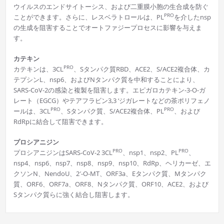
ウイルスのエンドサイトーシス、および二重膜小胞の生合成を防ぐ
PRO
ことができます。さらに、レスベラトロールは、PL
を介したnsp
の生成を阻害することでオートファジープロセスに影響を与えま
す。
カテキン
PRO
カテキンは、3CL
、Sタンパク質RBD、ACE2、S/ACE2複合体、カ
テプシンL、nsp6、およびNタンパク質を中和することにより、
SARS-CoV-2の感染と複製を阻害します。エピガロカテキン-3-O-ガ
レート（EGCG）やテアフラビン3,3 ‘ジガレートなどの茶ポリフェノ
PRO
PRO
ールは、3CL
、Sタンパク質、S/ACE2複合体、PL
、および
RdRpに結合して阻害できます。
プロシアニジン
PRO
PRO
プロシアニジンはSARS-CoV-2 3CL
、nsp1、nsp2、PL
、
nsp4、nsp6、nsp7、nsp8、nsp9、nsp10、RdRp、ヘリカーゼ、エ
クソンN、NendoU、2′-O-MT、ORF3a、Eタンパク質、Mタンパク
質、ORF6、ORF7a、ORF8、Nタンパク質、ORF10、ACE2、および
Sタンパク質らに強く結合し阻害します。