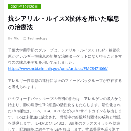
2021年10月20日
抗シアリル・ルイスX抗体を用いた喘息
の治療法
By
Mx
に
Technology
x
千葉大学薬学部のグループは、シアリル・ルイスX（sLe
）糖鎖抗
原がアレルギー性喘息の新規な治療ターゲットになり得ることをマ
ウスの喘息モデルを用いて示しました。
https://www.ncbi.nlm.nih.gov/pmc/articles/PMC8471066/
アレルギー性喘息の進行には正のフィードバックループが存在する
と考えられます。
正のフィードバックループの最初の部分は、アレルゲンの吸入から
始まり、肺の病原性Th2細胞の活性化をもたらします。活性化され
たTh2細胞は、IL-5、IL-4、IL-13などのTh2サイ​​トカインを放出しま
す。IL-5は末梢血に放出され、骨髄中の好酸球前駆体の成熟と増殖
を誘導します。IL-4およびIL-13は、B細胞のクラススイッチを促進
して、肥満細胞に結合するIgEを放出します。抗原曝露を繰り返す