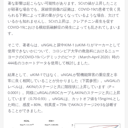
著な影響は起こらない可能性があります。SCrの値が上昇したこと
が顕著な場合でも、尿細管損傷の証拠は、COVID-19の患者で良く見
られる下痢によって尿の量が少なくなっているような場合、欠けて
いるかも知れませんし、SCrの上昇は、クレアチニン産生を促す
COVID-19における横紋筋融解症の発生によっても乱されてしまいま
す。
そこで、著者らは、uNGALと尿中KIM-1 (uKIM-1) がマーカーとして
使用できないかについて、コロンビア大学の救急科におけるニュー
ヨークのCOVID-19パンデミックのピーク（March-April 2020）時の
444名のコホートデータを使用して検討しました。
結果として、uKIM-1ではなく、uNGALが腎機能障害の重症度と非
常に良く相関していることが分かりました（下図参照）。uNGALの
レベルは、AKINのステージと共に階段状に上昇しています（P＜
0.0001）。同様にuRGALのROCカーブもAKINのステージと共に上昇
しています（0.70-0.93）。uNGALは、カットオフ値を15ng/mLとし
た時に、感度＝80%、特異度＝75% でAKINステージ2や3を診断す
ることができました。