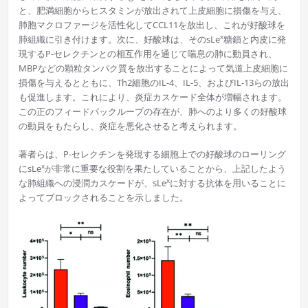
と、肥満細胞からヒスタミンが放出されて上皮細胞に損傷を与え、
肺胞マクロファージを活性化してCCL11を放出し、これが好酸球を
x
肺組織に引き付けます。次に、好酸球は、そのsLe
糖鎖と内皮に発
現するP-セレクチンとの相互作用を通じて喘息の肺に動員され、
MBPなどの顆粒タンパク質を放出することによって気道上皮細胞に
損傷を与えるとともに、Th2細胞のIL-4、IL-5、およびIL-13らの放出
も促進します。これにより、炎症カスケード全体が増幅されます。
この正のフィードバックループの存在が、肺へのより多くの好酸球
の動員をもたらし、炎症を悪化させると考えられます。
著者らは、P-セレクチンを発現する細胞上での好酸球のローリング
x
にsLe
が非常に重要な役割を果たしていることから、上記したよう
x
な肺組織への浸潤カスケードが、sLe
に対する抗体を用いることに
よってブロックされることを示しました。