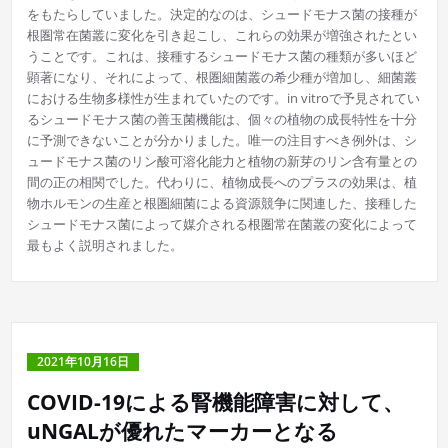
をもたらしていました。決定的なのは、シュードモナス菌の接種が
根圏常在菌叢に変化を引き起こし、これらの効果が増強されたとい
うことです。これは、接種するシュードモナス菌の種類が多いほど
顕著になり、それによって、根圏細菌叢の希少種が増加し、細菌叢
における生物多様性が生まれていたのです。in vitroで予見されてい
るシュードモナス菌の善玉菌機能は、個々の植物の成長特性を十分
に予測できないことが分かりました。唯一の注目すべき例外は、シ
ュードモナス菌のリン酸可溶化能力と植物の新芽のリン含有量との
間の正の相関でした。代わりに、植物成長へのプラスの効果は、植
物ホルモンの生産と根圏細菌による資源競争に関連した、接種した
シュードモナス菌によって媒介される根圏常在菌叢の変化によって
最もよく説明されました。
2021年10月16日
COVID-19による腎機能障害に対して、
uNGALが優れたマーカーとなる