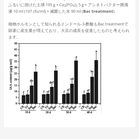
ふるいに掛けた土壌 195 g + Ca
(PO
)
5 g + アシネトバクター懸濁
3
4
2
液 10 ml (107 cfu/ml) + 滅菌した水 90 ml (
Bac treatment
)
植物ホルモンとして知られるインドール-3-酢酸もBac treatmentで
顕著に産生量が増えており、大豆の成長を促進したものと考えられ
ます。