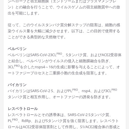
ンベロープと宿主細胞膜（エンドソームまたはプラズマメンブレ
ン）との融合を行うことで、ウイルスゲノムの宿主細胞質中への放
出を可能にします。
従って、このウイルスタンパク質分解ステップの阻害は、細胞の感
染ウイルス量を大幅に減少させます。以下は、この目的で使用する
ことができる典型的な天然物です。
ベルベリン
PRO
ベルベリンはSARS-CoV-23CL
、Sタンパク質、およびACE2受容体
と結合し、ベルベリンがウイルスの侵入と細胞膜融合を防ぎ、
PRO
3CL
を介したnsps4～16の生成に影響を与えることによって、オ
ートファジープロセスと二重膜小胞の生合成を阻害します。
バイカリン
PRO
PRO
バイカリンはSARS-CoV-2 S、およびPL
、nsp4、および3CL
タンパク質と相互作用し、オートファジーの誘発を防ぎます。
レスベラトロール
レスベラトロールとその誘導体は、SARS-CoV-2 Sタンパク質、
PRO
PL
、RdRp、およびSタンパク質を強く阻害します。レスベラト
ロールはACE2受容体阻害剤として作用し、S1/ACE2複合体の形成と