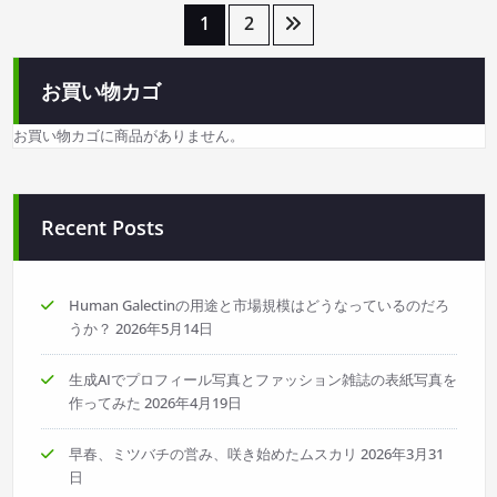
投
1
2
稿
お買い物カゴ
の
お買い物カゴに商品がありません。
ペ
ー
Recent Posts
ジ
送
Human Galectinの用途と市場規模はどうなっているのだろ
うか？
2026年5月14日
り
生成AIでプロフィール写真とファッション雑誌の表紙写真を
作ってみた
2026年4月19日
早春、ミツバチの営み、咲き始めたムスカリ
2026年3月31
日