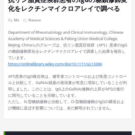
化をレクチンマイクロアレイで調べる
By
Mx
に
Nature
Department of Rheumatology and Clinical Immunology, Chinese
Academy of Medical Sciences & Peking Union Medical College,
Beijing, Chinaらのグループは、抗リン脂質症候群（APS）患者のIgG
の糖鎖修飾変化をレクチンマイクロアレイで調査した結果を報告し
ています。
https://onlinelibrary.wiley.com/doi/10.1111/sji.13366
APS患者のIgG複合体は、健常者コントロールおよび疾患コントロー
ルと比較して、GalNAc残基の発現量が有意に増加していることが判
明しました。このことは、IgG上のGalNAc修飾の上昇がAPSの進行
に関与していることを示唆しています。
ただし、N-型糖鎖修飾と比較して、O-型糖鎖修飾がIgGの構造およ
び機能に及ぼす影響については、未だ解明されていません。