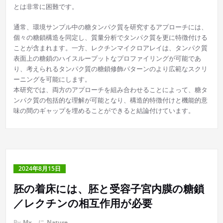
とは非常に困難です。
通常、環境サンプル中の糖タンパク質を研究するアプローチには、
個々の糖鎖構造を同定し、質量分析でタンパク質を更に特徴付ける
ことが含まれます。一方、レクチンマイクロアレイは、タンパク質
表面上の糖鎖のハイスループットなプロファイリングが可能であ
り、考えられるタンパク質の糖鎖修飾パターンのより広範なスクリ
ーニングを可能にします。
本研究では、両方のアプローチを組み合わせることによって、糖タ
ンパク質の包括的な理解が可能となり、構造的特徴付けと機能的意
味の間のギャップを埋めることができると結論付けています。
2024年8月15日
胚の着床には、胚と受容子宮内膜の糖鎖
／レクチンの相互作用が必要
By
Mx
に
Nature