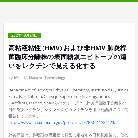
2024年8月24日
高粘液粘性 (HMV) および非HMV 肺炎桿
菌臨床分離株の表面糖鎖エピトープの違
いをレクチンで見える化する
By
Mx
に
Nature
,
Technology
Department of Biological Physical Chemistry, Instituto de Química
Física Blas Cabrera, Consejo Superior de Investigaciones
Científicas, Madrid, Spainらのグループは、肺炎桿菌臨床分離株の
自然免疫レクチン、シグレックやガレクチンを用いた認識について
報告しています。
https://www.ncbi.nlm.nih.gov/pmc/articles/PMC11324429/
肺炎桿菌は、鼻咽頭や胃腸管に頻繁に定着する日和見細菌で、他の