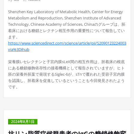
Shenzhen Key Laboratory of Metabolic Health, Center for Energy
Metabolism and Reproduction, Shenzhen Institute of Advanced
Technology, Chinese Academy of Sciences, Chinaのグループは、胚
着床における糖鎖とレクチン相互作用の重要性について報告してい
ます。
https://www.sciencedirect.com/science/article/pii/S2090123224003060
via%3Dihub
栄養膜L-セレクチンと子宮内膜sLeX間の相互作用は、胚着床の根底
にある糖鎖修飾依存性の接着機構として報告されていますが、ヒト
胚の栄養外胚葉で発現するSiglec-6が、sTnで覆われた受容子宮内膜
を認識し、胚着床を促進しているということも今回発見されたよう
です。
2024年8月1日
抗リン脂質症候群患者のIgGの糖鎖修飾変