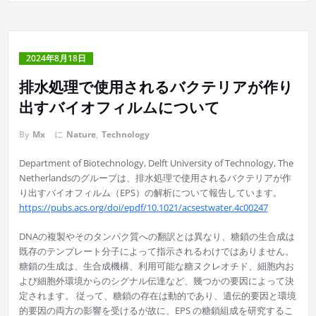
2024年8月18日
排水処理で使用されるバクテリアが作り
出すバイオフィルムについて
By
Mx
に
Nature
,
Technology
Department of Biotechnology, Delft University of Technology, The
Netherlandsのグループは、排水処理で使用されるバクテリアが作
り出すバイオフィルム（EPS）の解析について報告しています。
https://pubs.acs.org/doi/epdf/10.1021/acsestwater.4c00247
DNAの複製やそのタンパク質への翻訳とは異なり、糖鎖の生合成は
既存のテンプレート分子によって指示されるわけではありません。
糖鎖の生成は、生合成機構、利用可能な糖ヌクレオチド、細胞内お
よび細胞外環境からのシグナル伝達など、幾つかの要因によって決
定されます。 従って、糖鎖の存在は動的であり、遺伝的要因と環境
的要因の両方の影響を受けるが故に、EPS の糖鎖組成を研究するこ