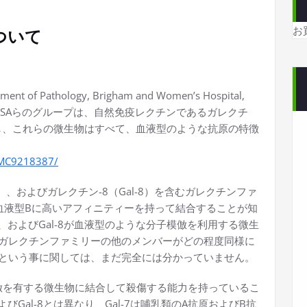
お
ついて
rtment of Pathology, Brigham and Women’s Hospital,
 MA 02115, USAらのグループは、自然免疫レクチンであるガレクチ
結合し、これらの微生物はすべて、血液型のような抗原の特徴
/PMC9218387/
-4）、およびガレクチン-8（Gal-8）を含むガレクチンファ
血液型Bに高いアフィニティーを持って結合することが知
-4、およびGal-8が血液型のような分子模倣を利用する微生
ガレクチンファミリーの他のメンバーがどの程度同様に
という事に関しては、まだ完全には分かっていません。
模倣を有する微生物に結合して殺傷する能力を持っているこ
よびGal-8とは異なり、Gal-7は哺乳類のA抗原およびB抗