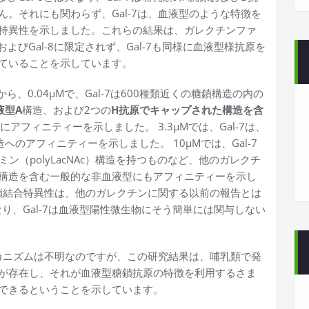
。それにも関わらず、Gal-7は、血液型のような特徴を
特異性を示しました。これらの結果は、ガレクチンファ
、およびGal-8に限定されず、Gal-7も同様に血液型様抗原を
ていることを示しています。
、0.04μMで、Gal-7は600種類近くの糖鎖構造の内の
液型A
構造、および2つの
H抗原でキャップされた構造を含
にアフィニティーを示しました。 3.3μMでは、Gal-7は、
のアフィニティーを示しました。 10μMでは、Gal-7
ミン（polyLacNAc）構造を持つものなど、他のガレクチ
構造を含む一般的な非血液型にもアフィニティーを示し
糖鎖結合特異性は、他のガレクチンに関する以前の報告とは
とは異なり、Gal-7は血液型陽性微生物にそう簡単には関与しない
メカニズムは不明なのですが、この研究結果は、哺乳類で発
が存在し、それが血液型糖鎖抗原の特徴を利用するさま
できるということを示しています。