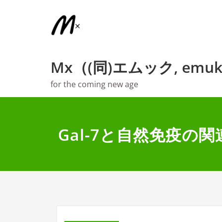
内
容
を
ス
キ
Mx（(同)エムック, emuk
ッ
プ
for the coming new age
Gal-7と自然免疫の