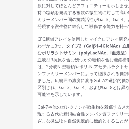
原に対してほとんどアフィニティーを示しません
持つ糖鎖を発現する複数の微生物に対して高い
ミリーメンバー間の抗菌活性がGal-3、Gal-4
発現する微生物に結合して殺傷する能力を持っ
CFG糖鎖アレイを使用したマイクロアレイ研究から
わずかに3つ、
タイプ2（Galβ1-4GlcNAc）血
むポリラクトサミン（polyLacNAc、i血液型）
血液型B抗原を含む幾つかの糖鎖を含む糖鎖構造へ
は、2分岐N-型糖鎖やポリ-N-アセチルラクトサ
ンファミリーメンバーによって認識される糖鎖
ました。広範囲の濃度に渡るGal-7の選択的
区別され、Gal-3、Gal-4、およびGal-8
可能性を示しています。
Gal-7や他のガレクチンが微生物を殺傷する
現する古代の糖鎖結合性タンパク質ファミリー
ざまな微生物を自然免疫的に標的とすることが