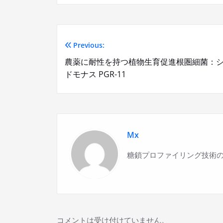
Previous:
投
農薬に耐性を持つ植物生育促進根圏細菌：
稿
ドモナス PGR-11
ナ
ビ
Mx
ゲ
糖鎖プロファイリング技術の
ー
シ
ョ
コメントは受け付けていません。