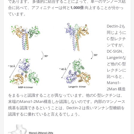
であります。 多価的に結合することによって、単一のマンノース結
合に比べて、アフィニティーは何と
1,000倍
向上することが分かっ
ています。
Dectin-2も
同じように
C-型レクチ
ンですが、
DC-SIGN、
Langerinな
ど他のC-型
レクチンに
比べると、
Manα1-
2Man 構造
をまるっと認識することが異なっています。他のC-型レクチンは、
末端のManα1-2Man構造しか認識しないのです。内部のマンノース
残基を認識できるということは、Dectin-2 は長いマンナン型糖鎖を
認識するに優れていると言えるでしょう。