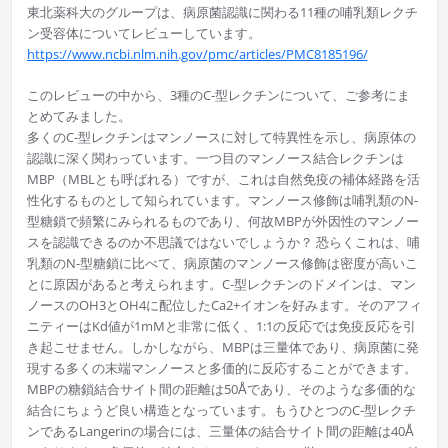
東北薬科大のグループは、病原菌認識に関わる11種の哺乳類レクチ
ン受容体についてレビューしています。
https://www.ncbi.nlm.nih.gov/pmc/articles/PMC8185196/
このレビューの中から、3種のC-型レクチンについて、ご参考にま
とめてみました。
多くのC-型レクチンはマンノースに対して特異性を示し、病原体の
認識に深く関わっています。一つ目のマンノース結合レクチンは
MBP（MBLとも呼ばれる）ですが、これは自然免疫の補体経路を活
性化するものとして知られています。マンノース修飾は哺乳類のN-
型糖鎖で頻繁にみられるものであり、何故MBPが外因性のマンノー
スを認識できるのか不思議ではないでしょうか？ 恐らくこれは、哺
乳類のN-型糖鎖に比べて、病原菌のマンノース修飾は密度が高いこ
とに原因があると考えられます。C-型レクチンのドメインは、マン
ノースのOH3とOH4に配位したCa2+イオンを好みます。そのアフィ
ニティーはKd値が1mMと非常に低く、1:1の反応では免疫反応を引
き起こせません。しかしながら、MBPは三量体であり、病原菌に発
現する多くの末端マンノースと多価的に反応することができます。
MBPの糖鎖結合サイト間の距離は50Åであり、そのような多価的な
結合にちょうど良い構造となっています。もうひとつのC-型レクチ
ンであるLangerinの場合には、三量体の結合サイト間の距離は40Å