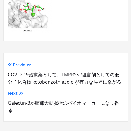
Previous:
投
COVID-19治療薬として、TMPRSS2阻害剤としての低
稿
分子化合物 ketobenzothiazole が有力な候補に挙がる
ナ
Next:
ビ
Galectin-3が腹部大動脈瘤のバイオマーカーになり得
る
ゲ
ー