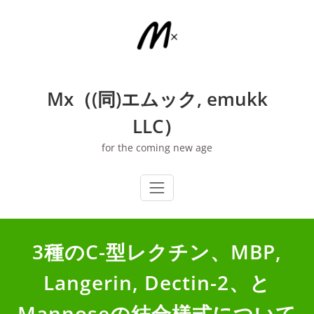
内
容
を
ス
キ
ッ
Mx（(同)エムック, emukk
プ
LLC）
for the coming new age
3種のC-型レクチン、MBP,
Langerin, Dectin-2、と
Mannoseの結合様式について