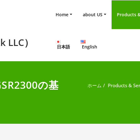
Home
about US
Products &
k LLC）
日本語
English
R2300の基
ホーム
Products & Ser