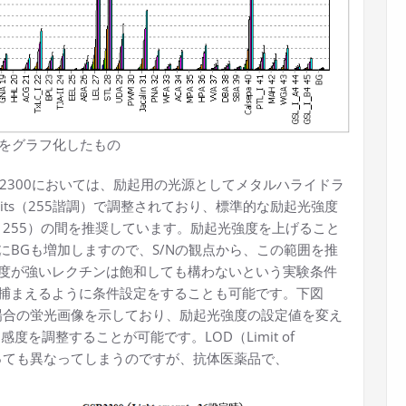
ityをグラフ化したもの
SR2300においては、励起用の光源としてメタルハライドラ
ts（255諧調）で調整されており、標準的な励起光強度
＝255）の間を推奨しています。励起光強度を上げること
BGも増加しますので、S/Nの観点から、この範囲を推
度が強いレクチンは飽和しても構わないという実験条件
捕まえるように条件設定をすることも可能です。下図
た場合の蛍光画像を示しており、励起光強度の設定値を変え
度を調整することが可能です。LOD（Limit of
によっても異なってしまうのですが、抗体医薬品で、