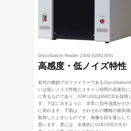
GlycoStation Reader 2300 (GSR2300)
高感度・低ノイズ特性
初代の糖鎖プロファイラーであるGlycoStation®
いは低いノイズ性能とスキャン時間の高速化に
に寄るものであり、GSR1200はEMCCDを採用
す。下記に示すように、非常に信号強度が小さい
に表れます。下図は、それぞれの機種の最高感
取得したときにものです。画像を目を凝らして
思います。更には、全体的にGSR2300の方が