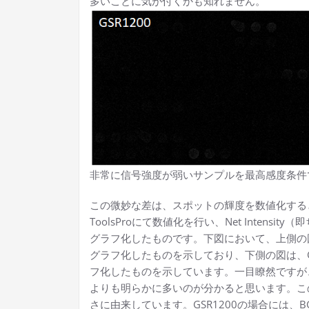
多いことに気が付くかも知れません。
非常に信号強度が弱いサンプルを最高感度条件で取得し
この微妙な差は、スポットの輝度を数値化すると明確
ToolsProにて数値化を行い、Net Intensity（
グラフ化したものです。下図において、上側の図は、G
グラフ化したものを示しており、下側の図は、GSR2
フ化したものを示しています。一目瞭然ですが、G
よりも明らかに多いのが分かると思います。この差
さに由来しています。GSR1200の場合には、B