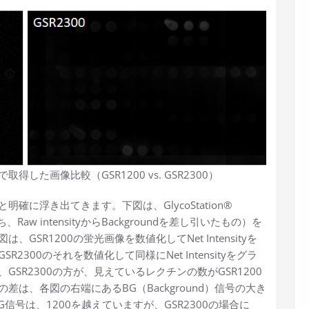
た画像比較（GSR1200 vs. GSR2300）
に浮き出てきます。下図は、GlycoStation®
即ち、Raw intensityからBackgroundを差し引いたもの）を
SR1200の蛍光画像を数値化してNet Intensityを
300のそれを数値化して同様にNet Intensityをグラ
SR2300の方が、見えているレクチンの数がGSR1200
は、各図の右端にあるBG（Background）信号の大き
G信号は、1200を越えていますが、GSR2300の場合に