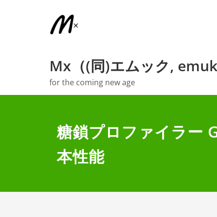
内
容
を
ス
キ
Mx（(同)エムック, emuk
ッ
プ
for the coming new age
糖鎖プロファイラー GS
本性能